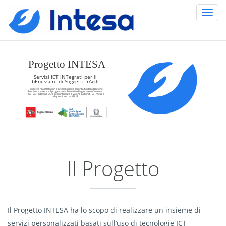
Salta al contenuto principale
Progetto INTESA
Servizi ICT iNTegrati per il
bEnessere di Soggetti frAgili
Progetto realizzato con il determinante contributo della Regione
Toscana a valere sul programma Attuativo Regionale cofinanziato
dal FAS ( adesso FSC) e del contributo a valere sui fondi FAR messi a
disposizione dal MIUR
Il Progetto
Il Progetto INTESA ha lo scopo di realizzare un insieme di
servizi personalizzati basati sull’uso di tecnologie ICT