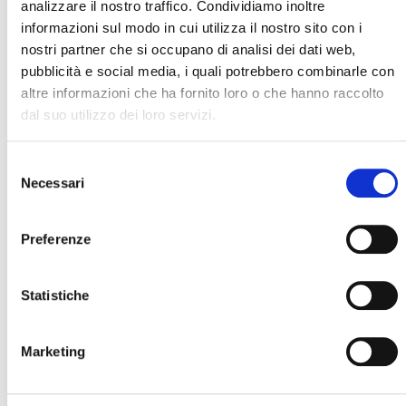
analizzare il nostro traffico. Condividiamo inoltre
informazioni sul modo in cui utilizza il nostro sito con i
Il Progetto INTESA “è andato IN ONDA”
nostri partner che si occupano di analisi dei dati web,
pubblicità e social media, i quali potrebbero combinarle con
08 Maggio 2019
altre informazioni che ha fornito loro o che hanno raccolto
Il PROGETTO INTESA VA in TV
Questa mattina il Progetto INTESA “è andato IN ONDA”…
dal suo utilizzo dei loro servizi.
Leggi tutto
Selezione
Necessari
del
consenso
Preferenze
Statistiche
Marketing